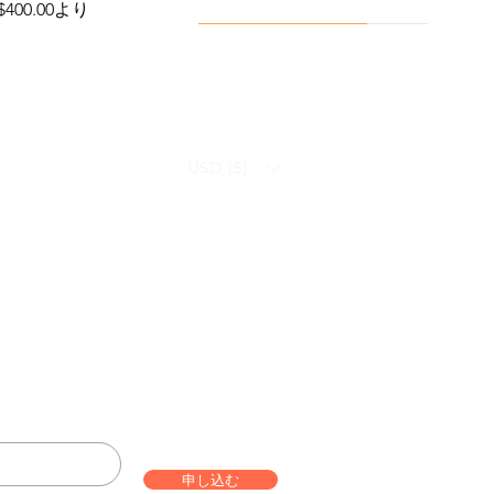
セール価格
$400.00
より
Viral Defense
Health Management
USD ($)
ammation Relief Bundle
bo – Complete Care
Infection Recovery Care Bundle
Levofloxacin | Fluoroquinolone
Bundle
Antibiotic
価格
価格
$592.00
$632.00
Follow us on:
価格
セール価格
$290.70
$130.00
より
申し込む