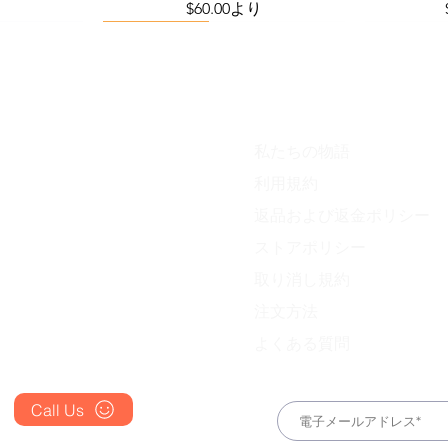
セール価格
$60.00
より
Viral Defense
私たちの物語
Blog
利用規約
FAQ's
返品および返金ポリシー
About Us
ess Station
efense Kit
IVM Combination Care Bundle
Viral Defense Core
Pain & Infl
IVM Com
ストアポリシー
ing Kit)
価格
価格
$669.75
$299.20
Prescription
取り消し規約
Place an Order
注文方法
よくある質問
Call Us