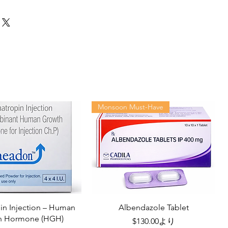
Monsoon Must-Have
n Injection – Human
Albendazole Tablet
h Hormone (HGH)
セール価格
$130.00
より