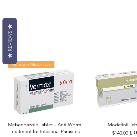
REVIEWS
Monsoon Must-Have
Mebendazole Tablet – Anti-Worm
Modafinil Tab
Treatment for Intestinal Parasites
セール価格
$140.00
よ