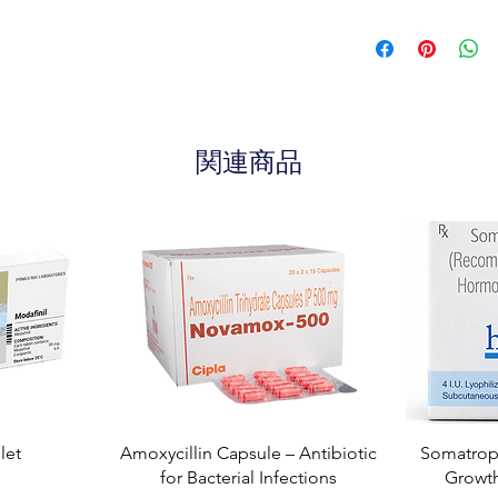
関連商品
let
Amoxycillin Capsule – Antibiotic
Somatropi
for Bacterial Infections
Growt
り