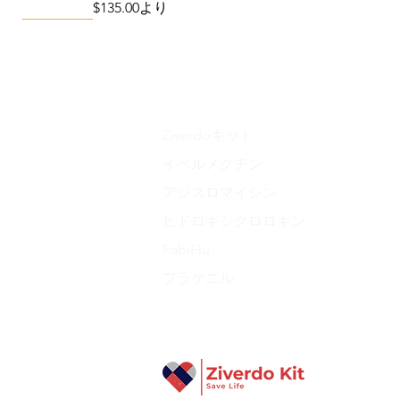
セール価格
$135.00
より
Viral Defense
Metabolic Boost
Wellness
Viral Defense
Ziverdoキット
イベルメクチン
アジスロマイシン
Liraglutide 6 mg/ml Injection Pen
Complete Diabetes Care Bundle
The Ivermectin-Enhanced
Total Home Preparedn
The Total Pathogen D
ヒドロキシクロロキン
Pathogen Defense Kit
(Monitoring & Test
セール価格
価格
価格
$280.00
$940.00
より
$390.40
価格
価格
$378.68
$324.90
FabiFlu
プラケニル