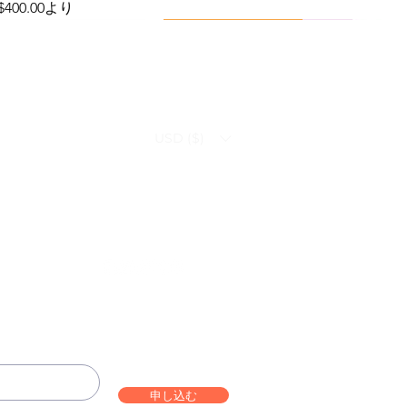
セール価格
$400.00
より
Viral Defense
Health Management
USD ($)
ammation Relief Bundle
bo – Complete Care
Infection Recovery Care Bundle
Levofloxacin | Fluoroquinolone
Bundle
Antibiotic
価格
価格
$592.00
$632.00
Follow us on:
価格
セール価格
$290.70
$130.00
より
申し込む