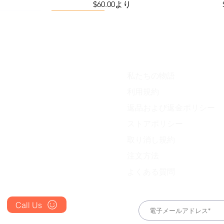
セール価格
$60.00
より
Viral Defense
私たちの物語
Blog
利用規約
FAQ's
返品および返金ポリシー
About Us
ess Station
efense Kit
IVM Combination Care Bundle
Viral Defense Core
Pain & Infl
IVM Com
ストアポリシー
ing Kit)
価格
価格
$669.75
$299.20
Prescription
取り消し規約
Place an Order
注文方法
よくある質問
Call Us