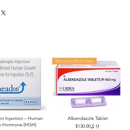
Monsoon Must-Have
n Injection – Human
Albendazole Tablet
h Hormone (HGH)
セール価格
$130.00
より