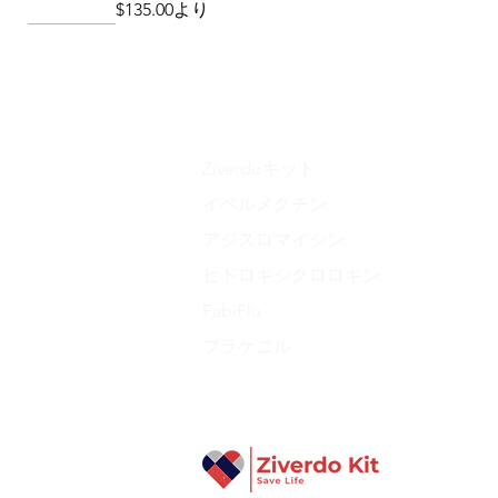
セール価格
$135.00
より
Viral Defense
Metabolic Boost
Wellness
Viral Defense
Ziverdoキット
イベルメクチン
アジスロマイシン
Liraglutide 6 mg/ml Injection Pen
Complete Diabetes Care Bundle
The Ivermectin-Enhanced
Total Home Preparedn
The Total Pathogen D
ヒドロキシクロロキン
Pathogen Defense Kit
(Monitoring & Test
セール価格
価格
価格
$280.00
$940.00
より
$390.40
価格
価格
$378.68
$324.90
FabiFlu
プラケニル