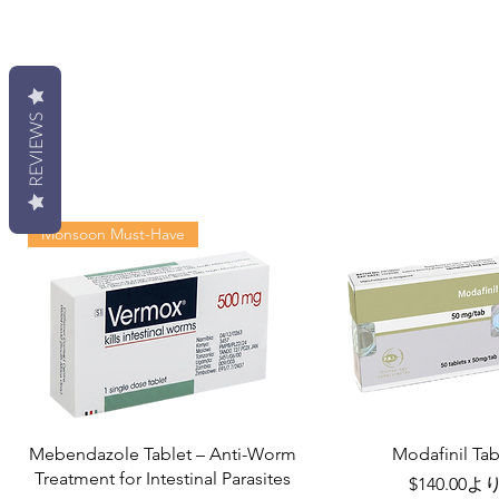
REVIEWS
Monsoon Must-Have
Mebendazole Tablet – Anti-Worm
Modafinil Tab
Treatment for Intestinal Parasites
セール価格
$140.00
よ