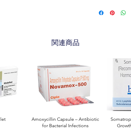
関連商品
let
Amoxycillin Capsule – Antibiotic
Somatropi
for Bacterial Infections
Growt
り