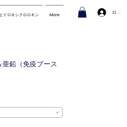
ログイ
ヒドロキシクロロキン
More
＆亜鉛（免疫ブース
セ
ー
ル
価
格