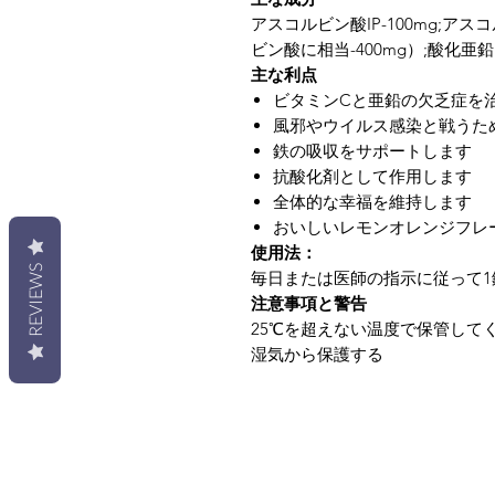
アスコルビン酸IP-100mg;アス
ビン酸に相当-400mg）;酸化亜鉛I
主な利点
ビタミンCと亜鉛の欠乏症を
風邪やウイルス感染と戦うた
鉄の吸収をサポートします
抗酸化剤として作用します
全体的な幸福を維持します
おいしいレモンオレンジフレ
使用法：
REVIEWS
毎日または医師の指示に従って1
注意事項と警告
25℃を超えない温度で保管して
湿気から保護する