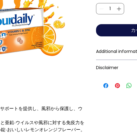
カ
Additional informa
Treats and prev
Disclaimer
deficiency
Builds immunity 
Ziverdo Kit Store's
infections
its consumers get 
Supports iron a
trustworthy inform
Acts as anti-oxi
contained herein 
Maintains overal
疫サポートを提供し、風邪から保護し、ウ
substitute for the 
Tasty Lemony O
The information pr
）と亜鉛-ウイルスや風邪に対する免疫力を
informational purp
ブル錠-おいしいレモンオレンジフレーバー。
all possible side ef