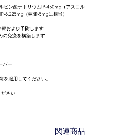
warnings, or alert
コルビン酸ナトリウムIP-450mg（アスコル
your doctor and dis
P-6.225mg（亜鉛-5mgに相当）
any disease or med
not replace, the do
治療および予防します
めの免疫を構築します
ーバー
錠を服用してください。
ください
関連商品