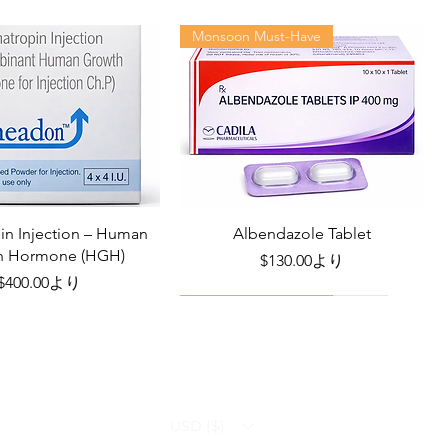
Monsoon Must-Have
n Injection – Human
Albendazole Tablet
h Hormone (HGH)
セール価格
$130.00
より
セール価格
$400.00
より
Viral Defense
Health Management
USD ($)