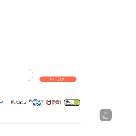
ammation Relief Bundle
bo – Complete Care
Infection Recovery Care Bundle
Levofloxacin | Fluoroquinolone
Bundle
Antibiotic
価格
価格
$592.00
$632.00
Follow us on:
価格
セール価格
$290.70
$130.00
より
申し込む
Top