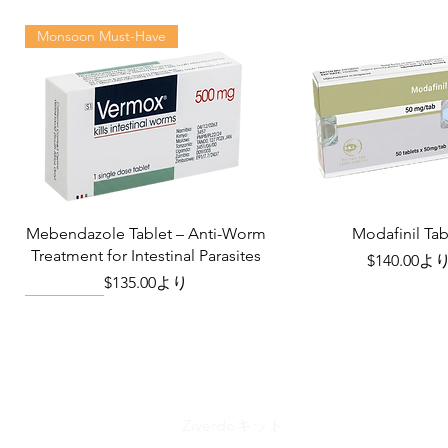
Monsoon Must-Have
Mebendazole Tablet – Anti-Worm
Modafinil Tab
Treatment for Intestinal Parasites
セール価格
$140.00
よ
セール価格
$135.00
より
Viral Defense
Metabolic Boost
Wellness
Viral Defense
Ziverdoキット