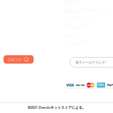
利用規約
FAQ's
返品および返金ポリシー
About Us
ess Station
efense Kit
IVM Combination Care Bundle
Viral Defense Core
Pain & Infl
IVM Com
ストアポリシー
ing Kit)
価格
価格
$669.75
$299.20
Prescription
取り消し規約
Place an Order
注文方法
よくある質問
Call Us
+1 607 204 8139
©2021 Ziverdoキットストアによる。