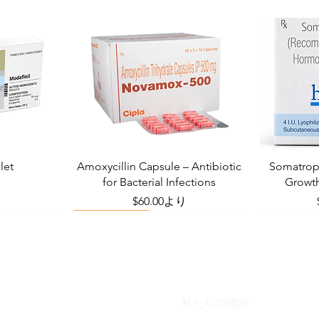
let
Amoxycillin Capsule – Antibiotic
Somatropi
for Bacterial Infections
Growt
り
セール価格
$60.00
より
Viral Defense
私たちの物語
Blog