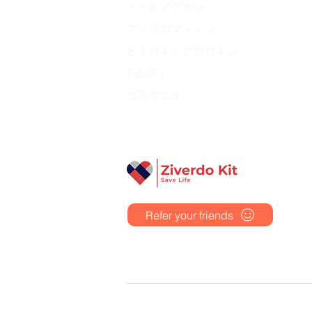
イベルメクチン
アジスロマイシン
Liraglutide 6 mg/ml Injection Pen
Complete Diabetes Care Bundle
The Ivermectin-Enhanced
Total Home Preparedn
The Total Pathogen D
ヒドロキシクロロキン
Pathogen Defense Kit
(Monitoring & Test
セール価格
価格
価格
$280.00
$940.00
より
$390.40
価格
価格
$378.68
$324.90
FabiFlu
プラケニル
Refer your friends